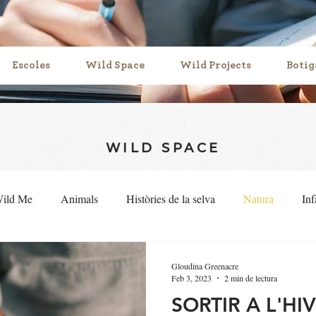
Escoles
Wild Space
Wild Projects
Botig
WILD SPACE
Wild Me
Animals
Històries de la selva
Natura
Inf
Gloudina Greenacre
Feb 3, 2023
2 min de lectura
SORTIR A L'HI