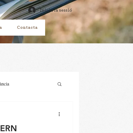
Inicia la sessió
a
Contacta
ància
VERN