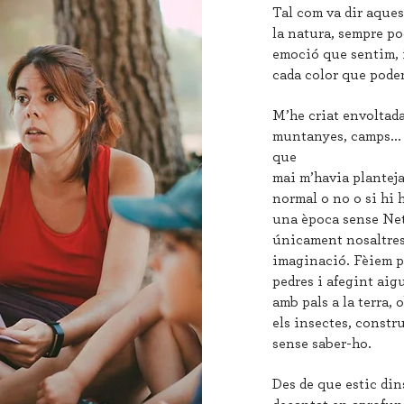
Tal com va dir aques
la natura, sempre po
emoció que sentim, 
cada color que pode
M’he criat envoltada
muntanyes, camps...
que
mai m’havia plantejat
normal o no o si hi h
una època sense Netf
únicament nosaltres,
imaginació. Fèiem p
pedres i afegint aig
amb pals a la terra, 
els insectes, constr
sense saber-ho.
Des de que estic din