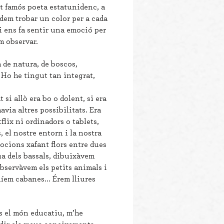
t famós poeta estatunidenc, a
dem trobar un color per a cada
i ens fa sentir una emoció per
m observar.
 de natura, de boscos,
 Ho he tingut tan integrat,
 si allò era bo o dolent, si era
avia altres possibilitats. Era
lix ni ordinadors o tablets,
 el nostre entorn i la nostra
ocions xafant flors entre dues
ua dels bassals, dibuixàvem
observàvem els petits animals i
uíem cabanes... Érem lliures
s el món educatiu, m’he