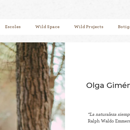
Escoles
Wild Space
Wild Projects
Botig
Olga Gimé
“La naturaleza siempr
Ralph Waldo Emmer