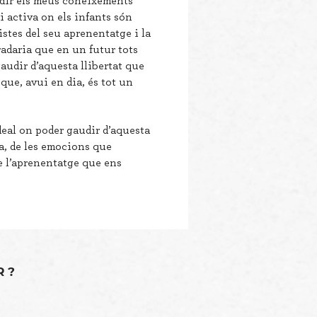
dir els meus coneixements
i activa on els infants són
stes del seu aprenentatge i la
adaria que en un futur tots
audir d’aquesta llibertat que
 que, avui en dia, és tot un
deal on poder gaudir d’aquesta
ra, de les emocions que
e l’aprenentatge que ens
R?