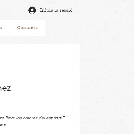
Inicia la sessió
a
Contacta
nez
e lleva los colores del espíritu”
son