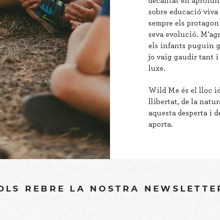
decantat en aprofun
sobre educació viva 
sempre els protagoni
seva evolució. M’agr
els infants puguin g
jo vaig gaudir tant i
luxe.
Wild Me és el lloc i
llibertat, de la natu
aquesta desperta i d
aporta.
OLS REBRE LA NOSTRA NEWSLETTE