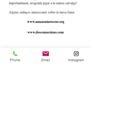
importantment, m'agrada jugar a la natura salvatge!
Alguns enllaços interessants sobre la meva feina:
www.amazoniarescue.org
www.desconnexions.com
Phone
Email
Instagram
VOLS REBRE LA
NOSTRA
NEWSLETTER?
Subscriure