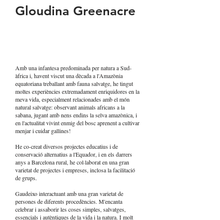
Gloudina Greenacre
Amb una infantesa predominada per natura a Sud-
àfrica i, havent viscut una dècada a l'Amazònia
equatoriana treballant amb fauna salvatge, he tingut
moltes experiències extremadament enriquidores en la
meva vida, especialment relacionades amb el món
natural salvatge: observant animals africans a la
sabana, jugant amb nens endins la selva amazònica, i
en l'actualitat vivint enmig del bosc aprenent a cultivar
menjar i cuidar gallines!
He co-creat diversos projectes educatius i de
conservació alternatius a l'Equador, i en els darrers
anys a Barcelona rural, he col·laborat en una gran
varietat de projectes i empreses, inclosa la facilitació
de grups.
Gaudeixo interactuant amb una gran varietat de
persones de diferents procedències. M'encanta
celebrar i assaborir les coses simples, salvatges,
essencials i autèntiques de la vida i la natura. I molt