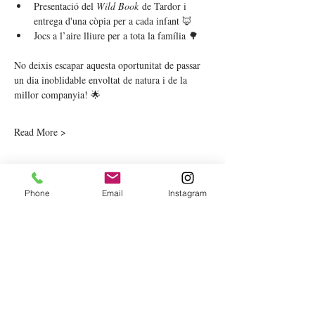
Presentació del 
Wild Book
 de Tardor i 
entrega d'una còpia per a cada infant 🦊
Jocs a l’aire lliure per a tota la família 🌳
No deixis escapar aquesta oportunitat de passar 
un dia inoblidable envoltat de natura i de la 
millor companyia! 🌟
Read More >
Phone
Email
Instagram
VOLS REBRE LA
NOSTRA
NEWSLETTER?