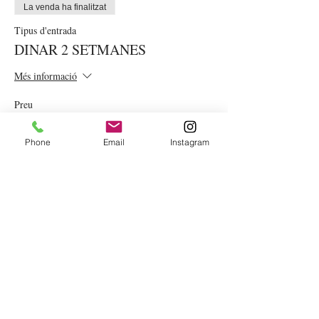
La venda ha finalitzat
Tipus d'entrada
DINAR 2 SETMANES
Més informació
Preu
20,00 €
Phone
Email
Instagram
La venda ha finalitzat
Tipus d'entrada
DINAR DIA ESPORÀDIC
Més informació
Preu
5,00 €