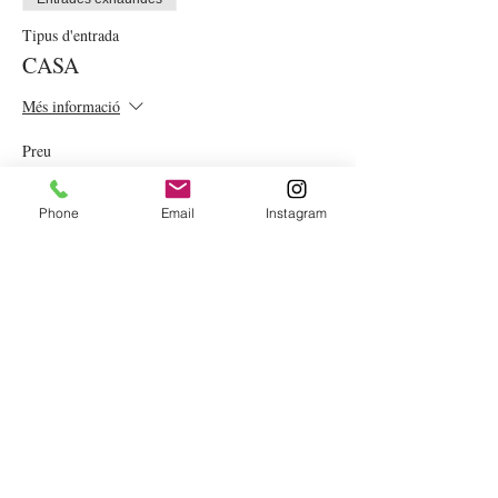
Tipus d'entrada
CASA
Més informació
Preu
35,00 €
Phone
Email
Instagram
S'han esgotat les entrades d'aquest
esdeveniment
VOLS REBRE LA