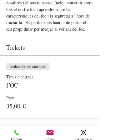
nosaltres i el nostre passat. Inclou construir entre 
tots el nostre foc i aprendre sobre les 
característiques del foc i la seguretat a l'hora de 
tractar-la. Els participants hauran de portar el 
seu propi dinar per menjar al voltant del foc.
Tickets
Entrades exhaurides
Tipus d'entrada
FOC
Preu
35,00 €
S'han esgotat les entrades d'aquest
esdeveniment
Phone
Email
Instagram