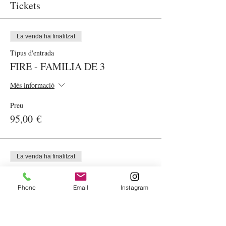
Tickets
La venda ha finalitzat
Tipus d'entrada
FIRE - FAMILIA DE 3
Més informació
Preu
95,00 €
La venda ha finalitzat
Tipus d'entrada
FOC 1 MÉS / 1 MÁS
Phone
Email
Instagram
Més informació
Preu