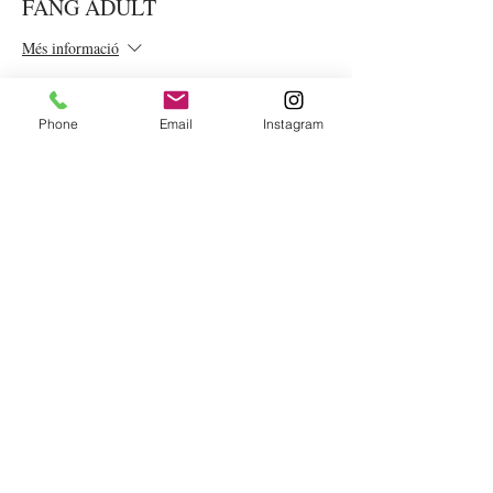
FANG ADULT
Més informació
Preu
15,00 €
Phone
Email
Instagram
VOLS REBRE LA
NOSTRA
NEWSLETTER?