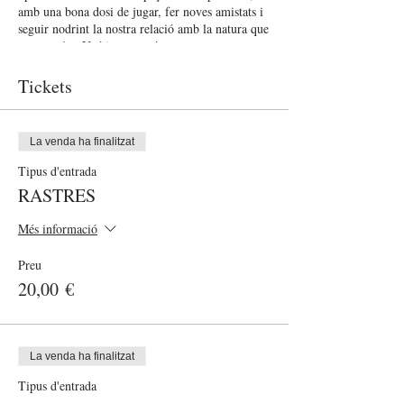
amb una bona dosi de jugar, fer noves amistats i
seguir nodrint la nostra relació amb la natura que
ens envolta. Us hi esperem!
Aquesta activitat té l'objectiu de descobrir
habilitats pràctiques, nodrir la nostra creativitat, i
Tickets
connectar amb nosaltres i el nostre entorn.
La venda ha finalitzat
Tipus d'entrada
RASTRES
Més informació
Preu
20,00 €
La venda ha finalitzat
Tipus d'entrada