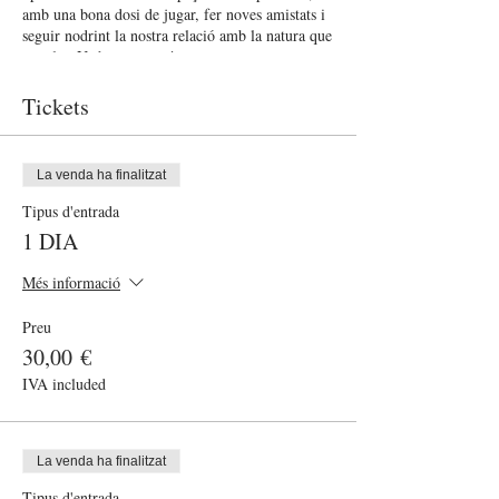
amb una bona dosi de jugar, fer noves amistats i
seguir nodrint la nostra relació amb la natura que
envolta. Us ho esperem!
Aquesta activitat té l'objectiu de descobrir
Tickets
habilitats pràctiques, nodrir la nostra creativitat,
connectar amb nosaltres i el nostre entorn.
La venda ha finalitzat
Aquest dia és per a infants sols, però animem a
les famílies que vulguin compartir l'experiència
Tipus d'entrada
abans d'acabar el dia entre 13:00-13:30 esteu
1 DIA
benvinguts i benvingudes!
Més informació
Preu
30,00 €
IVA included
La venda ha finalitzat
Tipus d'entrada