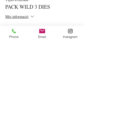
PACK WILD 3 DIES
Més informació
Preu
75,00 €
Phone
Email
Instagram
IVA included
VOLS REBRE LA
NOSTRA
NEWSLETTER?