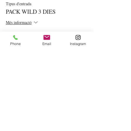
Tipus d'entrada
PACK WILD 3 DIES
Més informació
Preu
75,00 €
Phone
Email
Instagram
IVA included
VOLS REBRE LA
NOSTRA
NEWSLETTER?