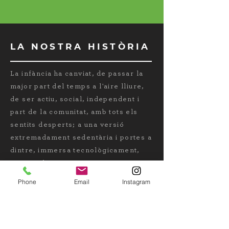
LA NOSTRA HISTÒRIA
La infància ha canviat, de passar la
major part del temps a l'aire lliure,
de ser actiu, social, independent i
part de la comunitat, amb tots els
sentits desperts; a una versió
extremadament sedentària i portes a
dintre, immersa tecnològicament,
aversa al risc i temerosa. Aquests
canvis afecten la salut i el benestar
Phone
Email
Instagram
dels nens d'una manera alarmant, i
és per això que Wild Me s'esforça
per crear espais i eines que tornin a
oferir una infància saludable als